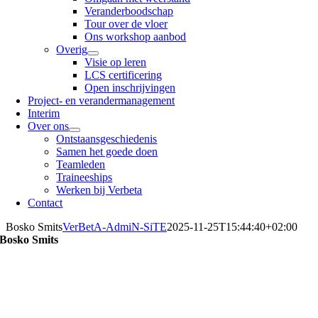
Veranderboodschap
Tour over de vloer
Ons workshop aanbod
Overig
Visie op leren
LCS certificering
Open inschrijvingen
Project- en verandermanagement
Interim
Over ons
Ontstaansgeschiedenis
Samen het goede doen
Teamleden
Traineeships
Werken bij Verbeta
Contact
Bosko Smits
VerBetA-AdmiN-SiTE
2025-11-25T15:44:40+02:00
Bosko Smits