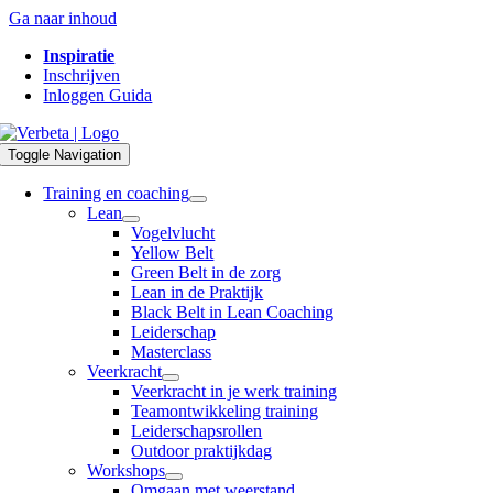
Ga naar inhoud
Inspiratie
Inschrijven
Inloggen Guida
Toggle Navigation
Training en coaching
Lean
Vogelvlucht
Yellow Belt
Green Belt in de zorg
Lean in de Praktijk
Black Belt in Lean Coaching
Leiderschap
Masterclass
Veerkracht
Veerkracht in je werk training
Teamontwikkeling training
Leiderschapsrollen
Outdoor praktijkdag
Workshops
Omgaan met weerstand